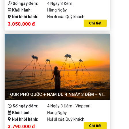
Số ngày đêm:
4 Ngày 3 Đêm
Khởi hành:
Hàng Ngày
Nơi khởi hành:
Nơi đi của Quý khách
3.050.000 đ
Chi tiết
TOUR PHÚ QUỐC + NAM DU 4 NGÀY 3 ĐÊM – VINPEARL
Số ngày đêm:
4 Ngày 3 Đêm - Vinpearl
Khởi hành:
Hàng Ngày
Nơi khởi hành:
Nơi đi của Quý khách
3.790.000 đ
Chi tiết